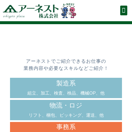
お仕事をお探しの方
企業の人事ご担当者様
Para quem busca empre
（ポルトガル語ページ）
お知らせ
お仕事を探す
スタッフ登録申請フォーム
お仕事解説
会社概要
お問い合わせ
派遣の流れ
よくあるご質問
プライバシーポリシー
アーネストでご紹介できるお仕事の
業務内容や必要なスキルなどご紹介！
製造系
組立、加工、検査、検品、機械OP、他
物流・ロジ
リフト、梱包、ピッキング、運送、他
事務系