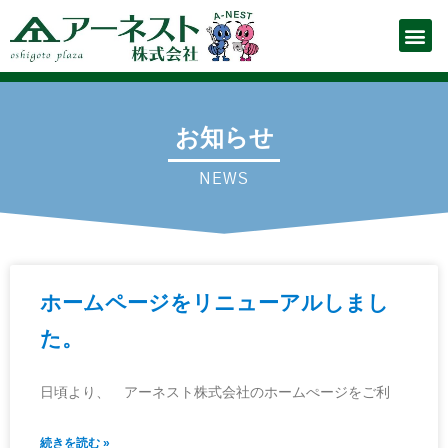
お仕事をお探しの方
企業の人事ご担当者様
Para quem busca empre
（ポルトガル語ページ）
お知らせ
お仕事を探す
スタッフ登録申請フォーム
お仕事解説
会社概要
お問い合わせ
派遣の流れ
よくあるご質問
プライバシーポリシー
お知らせ
NEWS
ホームページをリニューアルしまし
た。
日頃より、 アーネスト株式会社のホームぺージをご利
続きを読む »