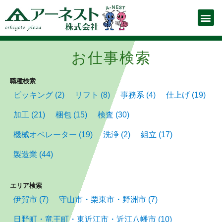
お仕事をお探しの方
企業の人事ご担当者様
Para quem busca empre
（ポルトガル語ページ）
お知らせ
お仕事を探す
スタッフ登録申請フォーム
お仕事解説
会社概要
お問い合わせ
派遣の流れ
よくあるご質問
プライバシーポリシー
お仕事検索
職種検索
ピッキング
(2)
リフト
(8)
事務系
(4)
仕上げ
(19)
加工
(21)
梱包
(15)
検査
(30)
機械オペレーター
(19)
洗浄
(2)
組立
(17)
製造業
(44)
エリア検索
伊賀市
(7)
守山市・栗東市・野洲市
(7)
日野町・竜王町・東近江市・近江八幡市
(10)