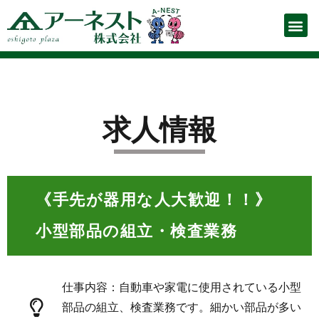
お仕事をお探しの方
企業の人事ご担当者様
Para quem busca empre
（ポルトガル語ページ）
お知らせ
お仕事を探す
スタッフ登録申請フォーム
お仕事解説
会社概要
お問い合わせ
派遣の流れ
よくあるご質問
プライバシーポリシー
求人情報
《手先が器用な人大歓迎！！》
小型部品の組立・検査業務
仕事内容：自動車や家電に使用されている小型
部品の組立、検査業務です。細かい部品が多い