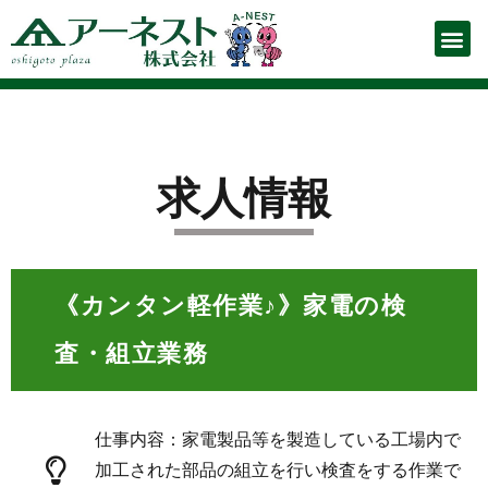
お仕事をお探しの方
企業の人事ご担当者様
Para quem busca empre
（ポルトガル語ページ）
お知らせ
お仕事を探す
スタッフ登録申請フォーム
お仕事解説
会社概要
お問い合わせ
派遣の流れ
よくあるご質問
プライバシーポリシー
求人情報
《カンタン軽作業♪》家電の検
査・組立業務
仕事内容：家電製品等を製造している工場内で
加工された部品の組立を行い検査をする作業で