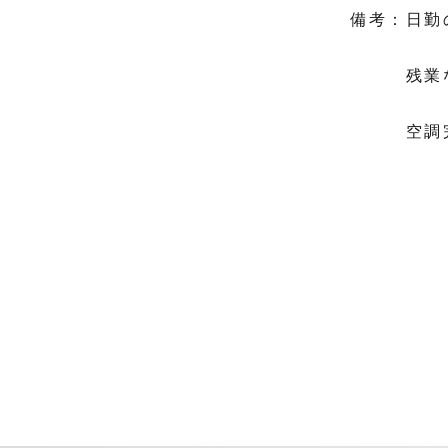
備考：日勤
残業な
空調完