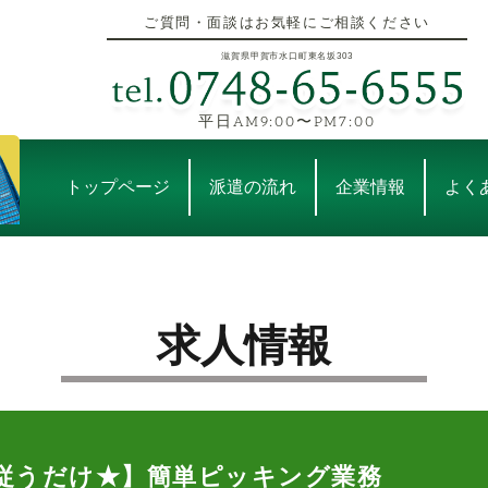
ご質問・面談はお気軽にご相談ください
滋賀県甲賀市水口町東名坂303
平日AM9:00〜PM7:00
トップページ
派遣の流れ
企業情報
よく
求人情報
従うだけ★】簡単ピッキング業務